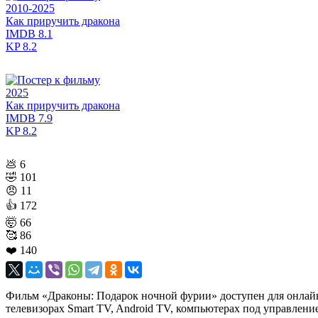
2010-2025
Как приручить дракона
IMDB
8.1
KP
8.2
2025
Как приручить дракона
IMDB
7.9
KP
8.2
💩
6
🤣
101
😠
11
👍
172
🤯
66
🥰
86
❤️
140
Фильм «Драконы: Подарок ночной фурии» доступен для онлайн-п
телевизорах Smart TV, Android TV, компьютерах под управлени