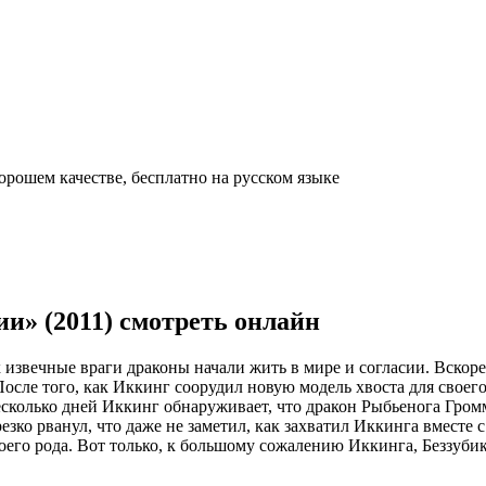
и» (2011) смотреть онлайн
 извечные враги драконы начали жить в мире и согласии. Вскоре
 После того, как Иккинг соорудил новую модель хвоста для своег
несколько дней Иккинг обнаруживает, что дракон Рыбьенога Гром
езко рванул, что даже не заметил, как захватил Иккинга вместе 
оего рода. Вот только, к большому сожалению Иккинга, Беззуби