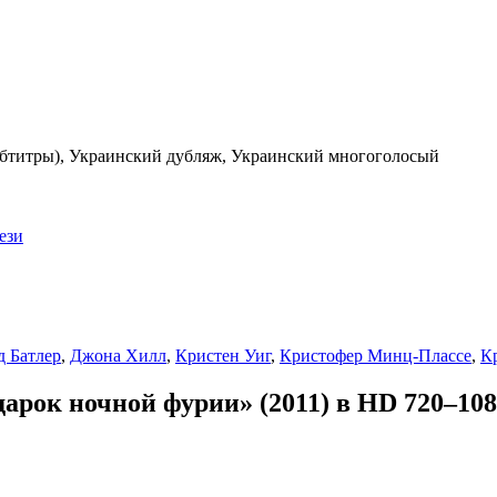
убтитры), Украинский дубляж, Украинский многоголосый
ези
 Батлер
,
Джона Хилл
,
Кристен Уиг
,
Кристофер Минц-Плассе
,
К
рок ночной фурии» (2011) в HD 720–108