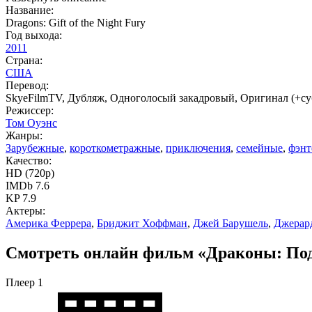
Название:
Dragons: Gift of the Night Fury
Год выхода:
2011
Страна:
США
Перевод:
SkyeFilmTV, Дубляж, Одноголосый закадровый, Оригинал (+с
Режиссер:
Том Оуэнс
Жанры:
Зарубежные
,
короткометражные
,
приключения
,
семейные
,
фэнт
Качество:
HD (720p)
IMDb 7.6
KP 7.9
Актеры:
Америка Феррера
,
Бриджит Хоффман
,
Джей Барушель
,
Джерард
Смотреть онлайн фильм «Драконы: Пода
Плеер 1