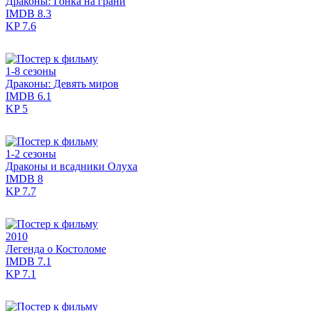
Драконы: Гонка на грани
IMDB
8.3
KP
7.6
1-8 сезоны
Драконы: Девять миров
IMDB
6.1
KP
5
1-2 сезоны
Драконы и всадники Олуха
IMDB
8
KP
7.7
2010
Легенда о Костоломе
IMDB
7.1
KP
7.1